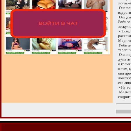
знать ма
Она погл
вздрогну
Она двиг
Роби за
заскулил
- Тихо, 
расхажив
Мэри теб
Роби ляг
терпение
Она пода
думать 
о гремящ
о том, г
она пров
ложечку 
его лиц
- Ну вот
Малыш пл
содрогну