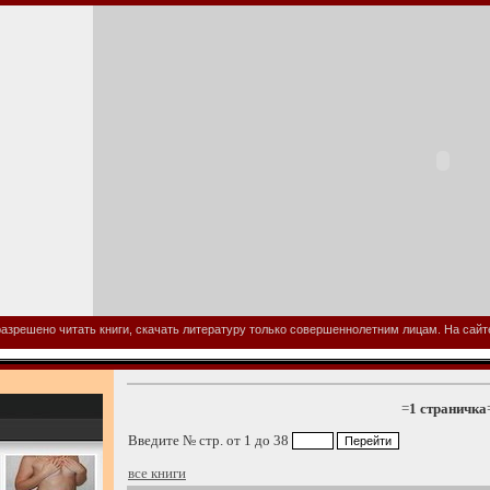
азрешено читать книги, скачать литературу только совершеннолетним лицам. На сайте 
=
1 страничка
Введите № стр. от 1 до 38
все книги