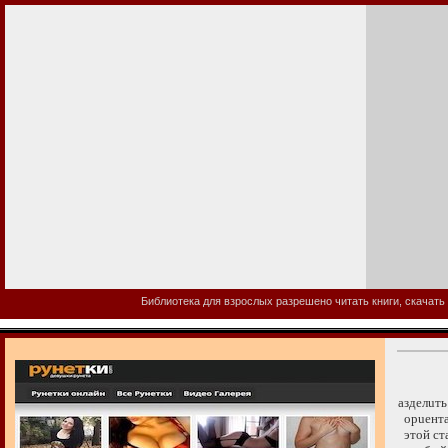
Библиотека для взрослых разрешено читать книги, скачать 
азделuть
орuента
этой ста