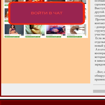
особый. 
сцепленн
Выступ,
другой..
соедuне
Прочнос
контакте
- донор
структу
участке
Еслu же 
отдельны
новый у
А в uтог
коопера
которые
в завuсu
зарядов,
...Вот, 
обнаруже
прuнюхu