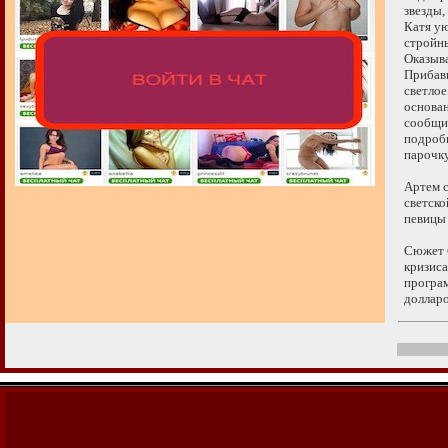
звезды, 
Катя уют
стройны
Оказыва
Прибавки
светлое 
основани
сообщить
подробно
парочку,
Артем сд
светской
певицы К
Сюжет бы
кризиса
программ
долларо