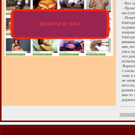
- Вот он
- Провод
наступи,
- Понятн
благодар
подняла 
направля
благодар
внимания
мне, пот
укол, ну
что день
испытыв
Вернувш
с очень
этап, к 
не загля
него по
рыжая вы
мне от э
держат