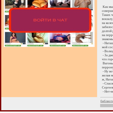
Как мы 
совершен
Таких че
вокзалу,
на колен
забилось
долгой р
на перро
знакомы
- Наташе
мой сосе
- Волную
- За две
что горо
Вагоны 
перрону
- Ну вот
желая ме
ж, Наташ
- Спасиб
Сергееви
- Нет-н
библиот