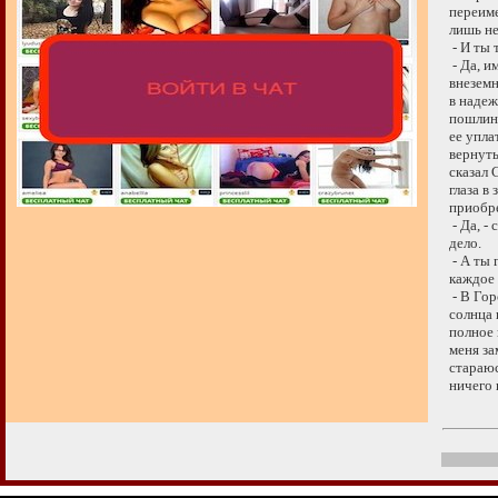
переиме
лишь не
- И ты т
- Да, им
внеземны
в надежд
пошлине,
ее уплат
вернутьс
сказал С
глаза в 
приобре
- Да, - 
дело.
- А ты г
каждое 
- В Горо
солнца п
полное н
меня зам
стараюсь
ничего н