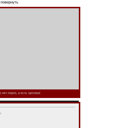
 повернуть
нет порно, а есть эротика!
=