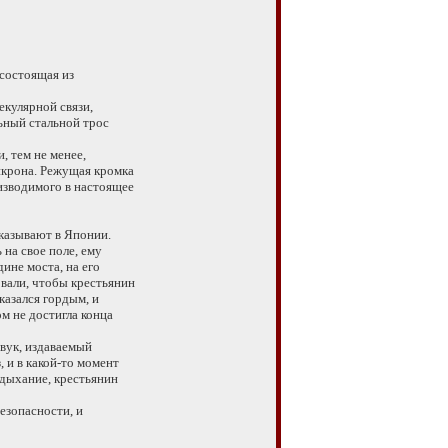
состоящая из
кулярной связи,
ьный стальной трос
 тем не менее,
икрона. Режущая кромка
изводимого в настоящее
казывают в Японии.
на свое поле, ему
ине моста, на его
вали, чтобы крестьянин
казался гордым, и
м не достигла конца
вук, издаваемый
, и в какой-то момент
 дыхание, крестьянин
езопасности, и