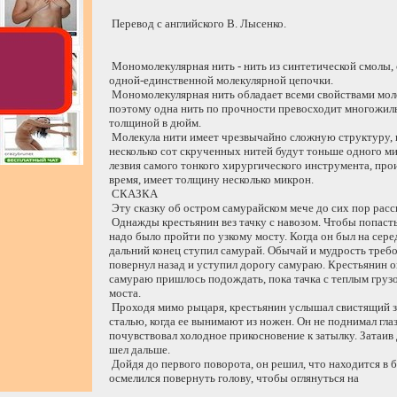
Перевод с английского В. Лысенко.
Мономолекулярная нить - нить из синтетической смолы, 
одной-единственной молекулярной цепочки.
Мономолекулярная нить обладает всеми свойствами моле
поэтому одна нить по прочности превосходит многожил
толщиной в дюйм.
Молекула нити имеет чрезвычайно сложную структуру, и,
несколько сот скрученных нитей будут тоньше одного м
лезвия самого тонкого хирургического инструмента, про
время, имеет толщину несколько микрон.
СКАЗКА
Эту сказку об остром самурайском мече до сих пор расс
Однажды крестьянин вез тачку с навозом. Чтобы попасть 
надо было пройти по узкому мосту. Когда он был на серед
дальний конец ступил самурай. Обычай и мудрость требо
повернул назад и уступил дорогу самураю. Крестьянин о
самураю пришлось подождать, пока тачка с теплым грузо
моста.
Проходя мимо рыцаря, крестьянин услышал свистящий з
сталью, когда ее вынимают из ножен. Он не поднимал глаз
почувствовал холодное прикосновение к затылку. Затаив
шел дальше.
Дойдя до первого поворота, он решил, что находится в б
осмелился повернуть голову, чтобы оглянуться на