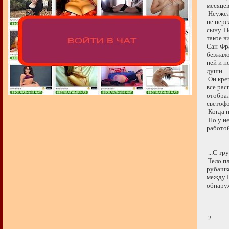
месяцев 
Неужели 
не переж
сыну. Но
такое ви
Сан-Фран
безжалос
ней и п
души.
Он креп
все расп
отобрала
светофо
Когда пр
Но у нег
работой
...С труп
Тело плы
рубашко
между В
обнаруж
2