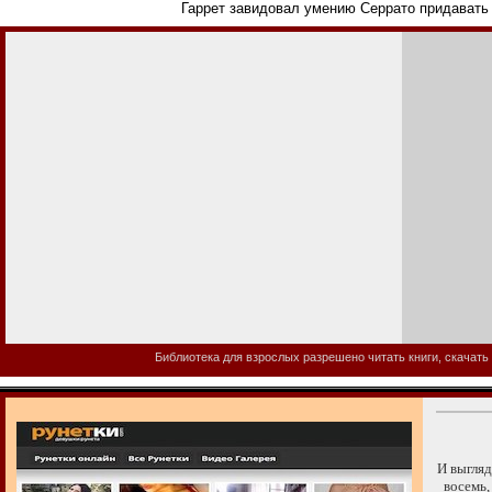
Гаррет завидовал умению Серрато придавать 
Библиотека для взрослых разрешено читать книги, скачать 
И выгляд
восемь, 